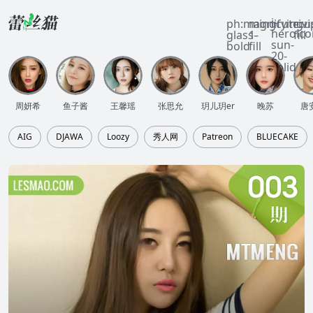
i-
ph:magnifying-
mingcute:vi
ri:u
heroico
glass-
1-
fill
sun-
bold
fill
20-
solid
周妍希
鱼子酱
王馨瑶
张思允
玥儿玥er
晚苏
唐
AIG
DJAWA
Loozy
秀人网
Patreon
BLUECAKE