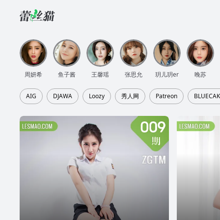
周妍希
鱼子酱
王馨瑶
张思允
玥儿玥er
晚苏
AIG
DJAWA
Loozy
秀人网
Patreon
BLUECAK