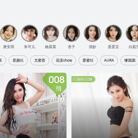
唐安琪
朱可儿
杨晨晨
杏子
清妙
蛋蛋宝
白茹
E
星颜社
尤蜜荟
花漾show
爱蜜社
AURA
嗲囡囡