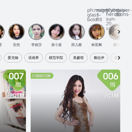
i-
ph:magnifying-
mingcute:vip-
ri:user-
heroicons-
glass-
1-
fill
sun-
bold
fill
20-
solid
雪
安然
李丽莎
谢小蒽
雨儿酱
林星阑
娜比
爱尤物
语画界
模范学院
美媛馆
雅拉伊
尤美